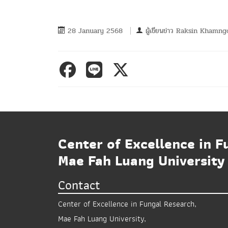
28 January 2568
ผู้เขียนข่าว
Raksin Khamng
Center of Excellence in F
Mae Fah Luang University
Contact
Center of Excellence in Fungal Research,
Mae Fah Luang University,