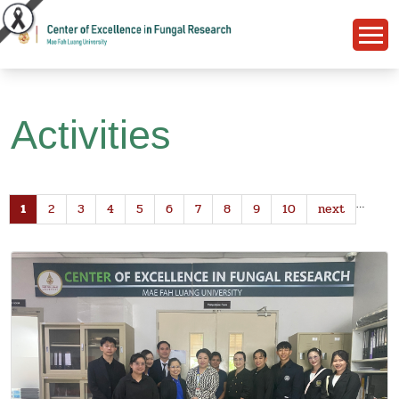
Activities
…
1
2
3
4
5
6
7
8
9
10
next