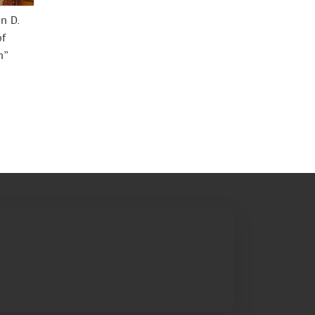
n D.
of
h”