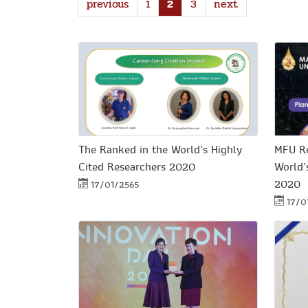
previous
1
2
3
next
The Ranked in the World’s Highly
MFU Re
Cited Researchers 2020
World’
2020
17/01/2565
17/0