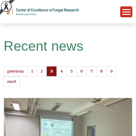
Recent news
previous
1
2
3
4
5
6
7
8
9
next