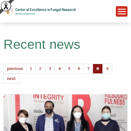
Recent news
previous
1
2
3
4
5
6
7
8
9
next